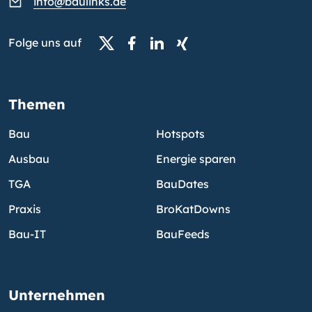
info@baulinks.de
Folge uns auf
Themen
Bau
Hotspots
Ausbau
Energie sparen
TGA
BauDates
Praxis
BroKatDowns
Bau-IT
BauFeeds
Unternehmen