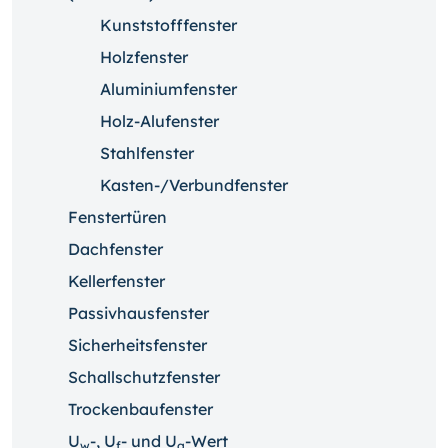
Kunststofffenster
Holzfenster
Aluminiumfenster
Holz-Alufenster
Stahlfenster
Kasten-/Verbundfenster
Fenstertüren
Dachfenster
Kellerfenster
Passivhausfenster
Sicherheitsfenster
Schallschutzfenster
Trockenbaufenster
U
-, U
- und U
-Wert
w
f
g