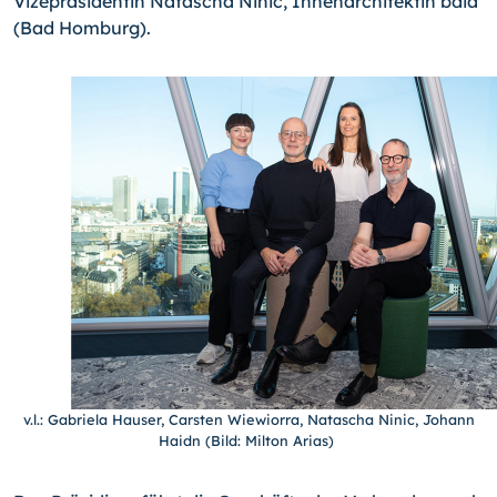
Vizepräsidentin Natascha Ninic, Innenarchitektin bdia
(Bad Homburg).
v.l.: Gabriela Hauser, Carsten Wiewiorra, Natascha Ninic, Johann
Haidn (Bild: Milton Arias)