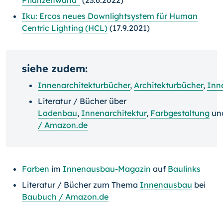
Pflanzenwand“
(23.6.2022)
Iku: Ercos neues Downlightsystem für Human
Centric Lighting (HCL)
(17.9.2021)
siehe zudem:
Innenarchitekturbücher
,
Architekturbücher
,
Inn
Literatur / Bücher über
Ladenbau
,
Innenarchitektur
,
Farbgestaltung
un
/ Amazon.de
Farben
im
Innenausbau-Magazin
auf
Baulinks
Literatur / Bücher zum Thema
Innenausbau
bei
Baubuch / Amazon.de