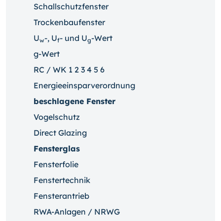
Schallschutzfenster
Trockenbaufenster
U
-, U
- und U
-Wert
w
f
g
g-Wert
RC / WK 1 2 3 4 5 6
Energieeinsparverordnung
beschlagene Fenster
Vogelschutz
Direct Glazing
Fensterglas
Fensterfolie
Fenstertechnik
Fensterantrieb
RWA-Anlagen / NRWG