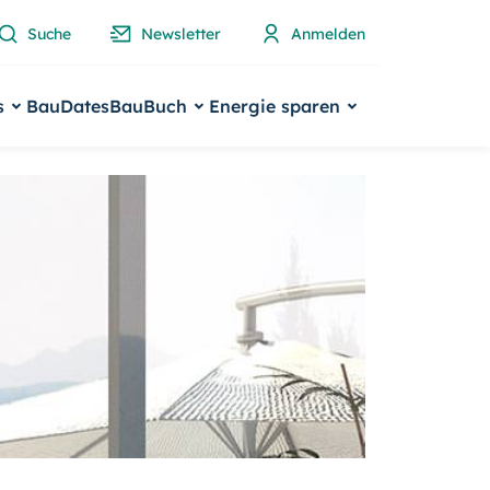
Suche
Newsletter
Anmelden
s
BauDates
BauBuch
Energie sparen