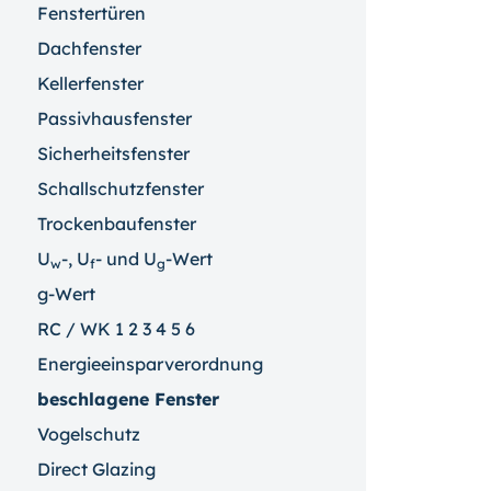
Fenstertüren
Dachfenster
Kellerfenster
Passivhausfenster
Sicherheitsfenster
Schallschutzfenster
Trockenbaufenster
U
-, U
- und U
-Wert
w
f
g
g-Wert
RC / WK 1 2 3 4 5 6
Energieeinsparverordnung
beschlagene Fenster
Vogelschutz
Direct Glazing