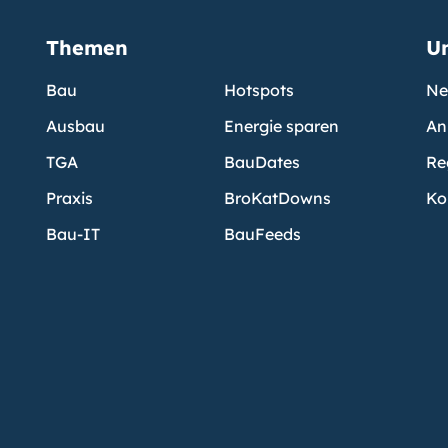
Themen
U
Bau
Hotspots
Ne
Ausbau
Energie sparen
An
TGA
BauDates
Re
Praxis
BroKatDowns
Ko
Bau-IT
BauFeeds