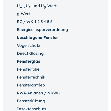
U
-, U
- und U
-Wert
w
f
g
g-Wert
RC / WK 1 2 3 4 5 6
Energieeinsparverordnung
beschlagene Fenster
Vogelschutz
Direct Glazing
Fensterglas
Fensterfolie
Fenstertechnik
Fensterantrieb
RWA-Anlagen / NRWG
Fensterlüftung
Insektenschutz