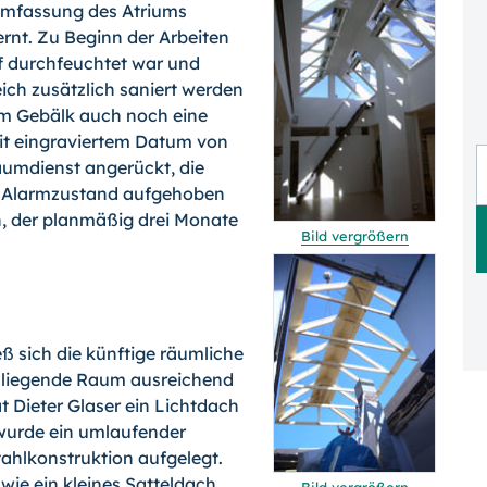
Umfassung des Atriums
rnt. Zu Beginn der Arbeiten
of durchfeuchtet war und
eich zusätzlich saniert werden
im Gebälk auch noch eine
t eingraviertem Datum von
äumdienst angerückt, die
r Alarmzustand aufgehoben
n, der planmäßig drei Monate
Bild vergrößern
 sich die künftige räumliche
n liegende Raum ausreichend
t Dieter Glaser ein Lichtdach
wurde ein umlaufender
ahlkonstruktion aufgelegt.
ie ein kleines Satteldach,