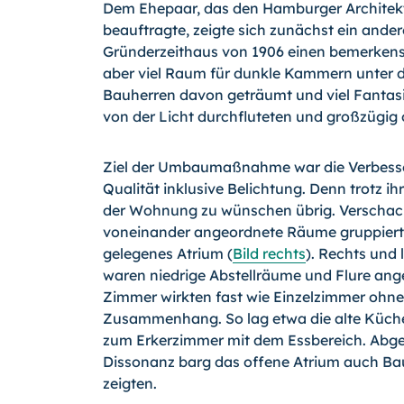
Dem Ehepaar, das den Hamburger Architek
beauftragte, zeigte sich zunächst ein ande
Gründerzeithaus von 1906 einen bemerkensw
aber viel Raum für dunkle Kammern unter 
Bauherren davon geträumt und viel Fantasi
von der Licht durchfluteten und großzügig
Ziel der Umbaumaßnahme war die Verbess
Qualität inklusive Belichtung. Denn trotz ih
der Wohnung zu wünschen übrig. Verschach
voneinander angeordnete Räume gruppierte
gelegenes Atrium (
Bild rechts
). Rechts und 
waren niedrige Abstellräume und Flure ang
Zimmer wirkten fast wie Einzelzimmer ohn
Zusammenhang. So lag etwa die alte Küche
zum Erkerzimmer mit dem Essbereich. Abg
Dissonanz barg das offene Atrium auch Bau
zeigten.