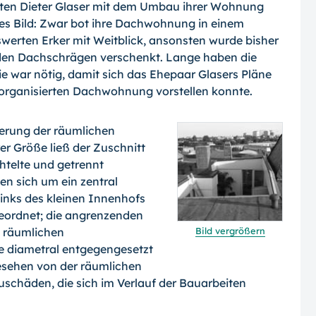
ten Dieter Glaser mit dem Umbau ihrer Wohnung
res Bild: Zwar bot ihre Dachwohnung in einem
erten Erker mit Weitblick, ansonsten wurde bisher
den Dachschrägen verschenkt. Lange haben die
e war nötig, damit sich das Ehepaar Glasers Pläne
 organisierten Dachwohnung vorstellen konnte.
erung der räumlichen
rer Größe ließ der Zuschnitt
telte und getrennt
n sich um ein zentral
links des kleinen Innenhofs
eordnet; die angrenzenden
e räumlichen
Bild vergrößern
 diametral entgegengesetzt
esehen von der räumlichen
schäden, die sich im Verlauf der Bauarbeiten