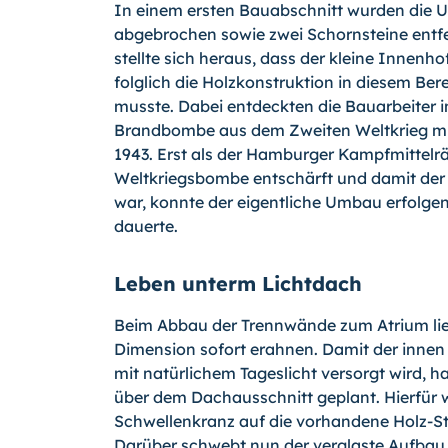
In einem ersten Bauabschnitt wurden die 
abgebrochen sowie zwei Schornsteine entfe
stellte sich heraus, dass der kleine Innenh
folglich die Holzkonstruktion in diesem Ber
musste. Dabei entdeckten die Bauarbeiter 
Brandbombe aus dem Zweiten Weltkrieg mi
1943. Erst als der Hamburger Kampfmittelr
Weltkriegsbombe entschärft und damit de
war, konnte der eigentliche Umbau erfolge
dauerte.
Leben unterm Lichtdach
Beim Abbau der Trennwände zum Atrium ließ
Dimension sofort erahnen. Damit der inne
mit natürlichem Tageslicht versorgt wird, ha
über dem Dachausschnitt geplant. Hierfür 
Schwellenkranz auf die vorhandene Holz-St
Darüber schwebt nun der verglaste Aufbau w