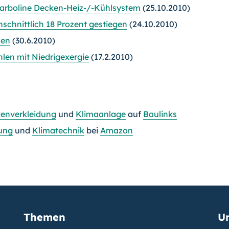
arboline Decken-
Heiz-/-Kühlsystem
(25.10.2010)
chnittlich 18 Prozent gestiegen
(24.10.2010)
len
(30.6.2010)
len mit Niedrigexergie
(17.2.2010)
enverkleidung
und
Klimaanlage
auf
Baulinks
ung
und
Klimatechnik
bei
Amazon
Themen
U