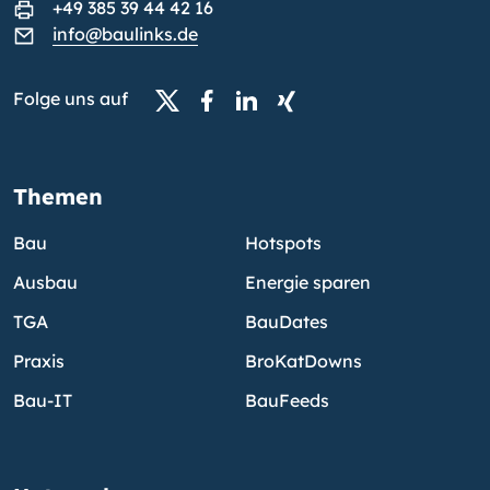
+49 385 39 44 42 16
info@baulinks.de
Folge uns auf
Themen
Bau
Hotspots
Ausbau
Energie sparen
TGA
BauDates
Praxis
BroKatDowns
Bau-IT
BauFeeds