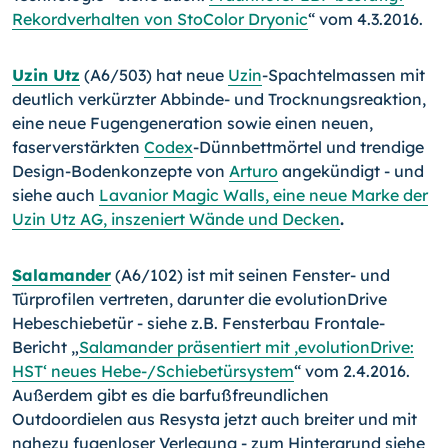
Rekordverhalten von StoColor Dryonic
“ vom 4.3.2016.
Uzin Utz
(A6/503) hat neue
Uzin
-Spachtelmassen mit
deutlich verkürzter Abbinde- und Trocknungsreaktion,
eine neue Fugengeneration sowie einen neuen,
faserverstärkten
Codex
-Dünnbettmörtel und trendige
Design-Bodenkonzepte von
Arturo
angekündigt - und
siehe auch
Lavanior Magic Walls, eine neue Marke der
Uzin Utz AG, inszeniert Wände und Decken
.
Salamander
(A6/102) ist mit seinen Fenster- und
Türprofilen vertreten, darunter die evolutionDrive
Hebeschiebetür - siehe z.B. Fensterbau Frontale-
Bericht „
Salamander präsentiert mit ,evolutionDrive:
HST‘ neues Hebe-/Schiebetürsystem
“ vom 2.4.2016.
Außerdem gibt es die barfußfreundlichen
Outdoordielen aus Resysta jetzt auch breiter und mit
nahezu fugenloser Verlegung - zum Hintergrund siehe