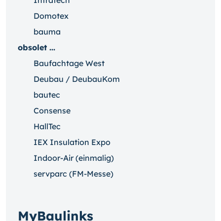
Infratech
Domotex
bauma
obsolet ...
Baufachtage West
Deubau / DeubauKom
bautec
Consense
HallTec
IEX Insulation Expo
Indoor-Air (einmalig)
servparc (FM-Messe)
MyBaulinks