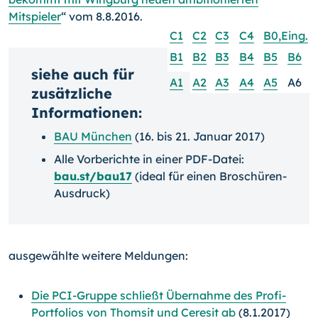
Mitspieler
“ vom 8.8.2016.
C1
C2
C3
C4
B0,Eing.
B1
B2
B3
B4
B5
B6
siehe auch für
A1
A2
A3
A4
A5
A6
zusätzliche
Informationen:
BAU München
(16. bis 21. Januar 2017)
Alle Vorberichte in einer PDF-Datei:
bau.st/bau17
(ideal für einen Broschüren-
Ausdruck)
ausgewählte weitere Meldungen:
Die PCI-Gruppe schließt Übernahme des Profi-
Portfolios von Thomsit und Ceresit ab
(8.1.2017)