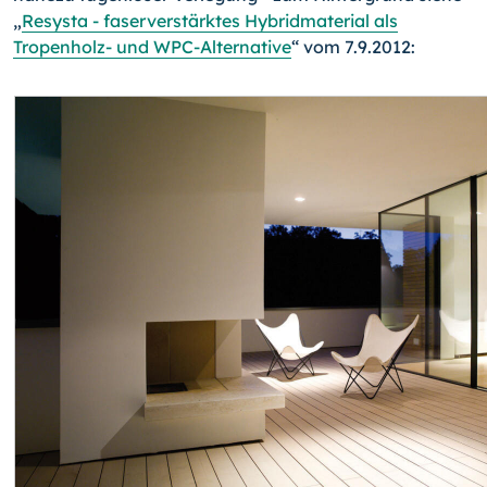
„
Resysta - faserverstärktes Hybridmaterial als
Tropenholz- und WPC-Alternative
“ vom 7.9.2012: