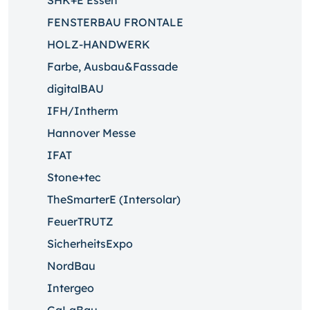
SHK+E Essen
FENSTERBAU FRONTALE
HOLZ-HANDWERK
Farbe, Ausbau&Fassade
digitalBAU
IFH/Intherm
Hannover Messe
IFAT
Stone+tec
TheSmarterE (Intersolar)
FeuerTRUTZ
SicherheitsExpo
NordBau
Intergeo