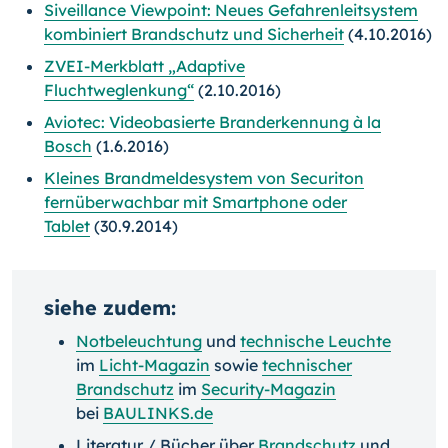
Siveillance Viewpoint: Neues Gefahrenleitsystem
kombiniert Brandschutz und Sicherheit
(4.10.2016)
ZVEI-Merkblatt „Adaptive
Fluchtweglenkung“
(2.10.2016)
Aviotec: Videobasierte Branderkennung à la
Bosch
(1.6.2016)
Kleines Brandmeldesystem von Securiton
fernüberwachbar mit Smartphone oder
Tablet
(30.9.2014)
siehe zudem:
Notbeleuchtung
und
technische Leuchte
im
Licht-Magazin
sowie
technischer
Brandschutz
im
Security-Magazin
bei
BAULINKS.de
Literatur / Bücher über
Brandschutz
und