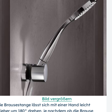
Bild vergrößern
e Brausestange lässt sich mit einer Hand leicht
hieber um 180° drehen, je nachdem ob die Brause