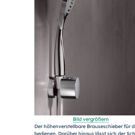
Bild vergrößern
Der höhenverstellbare Brauseschieber für di
bedienen. Darüber hinaus lässt sich der Sc