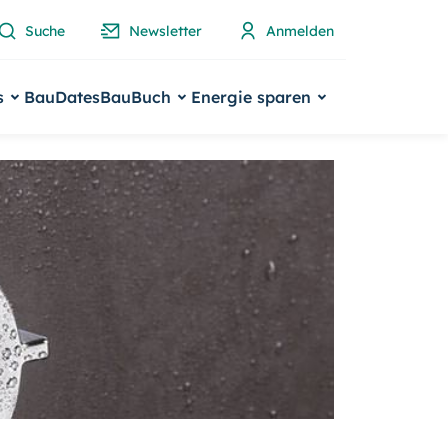
Suche
Newsletter
Anmelden
s
BauDates
BauBuch
Energie sparen