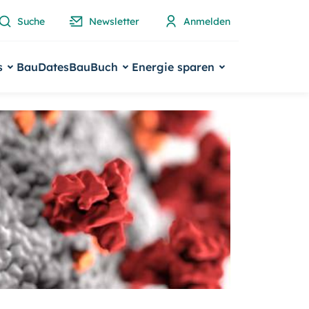
Suche
Newsletter
Anmelden
s
BauDates
BauBuch
Energie sparen