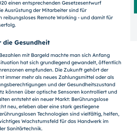
2020 einen entsprechenden Gesetzesentwurf
ie Ausrüstung der Mitarbeiter sind für
n reibungsloses Remote Working - und damit für
erfolg.
r die Gesundheit
s Bezahlen mit Bargeld machte man sich Anfang
tuation hat sich grundlegend gewandelt, öffentlich
hrenzonen empfunden. Die Zukunft gehört der
t immer mehr als neues Zahlungsmittel oder als
gangsberechtigungen und der Gesundheitszustand
z können über optische Sensoren kontrolliert und
lten entsteht ein neuer Markt: Berührungslose
ht neu, erleben aber eine stark gestiegene
rührungslosen Technologien sind vielfältig, helfen,
 wichtiges Wachstumsfeld für das Handwerk im
er Sanitärtechnik.