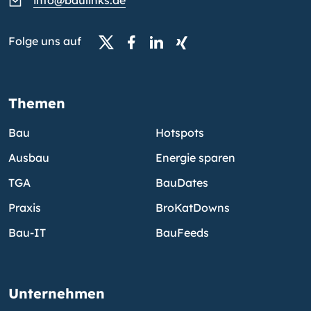
info@baulinks.de
Folge uns auf
Themen
Bau
Hotspots
Ausbau
Energie sparen
TGA
BauDates
Praxis
BroKatDowns
Bau-IT
BauFeeds
Unternehmen