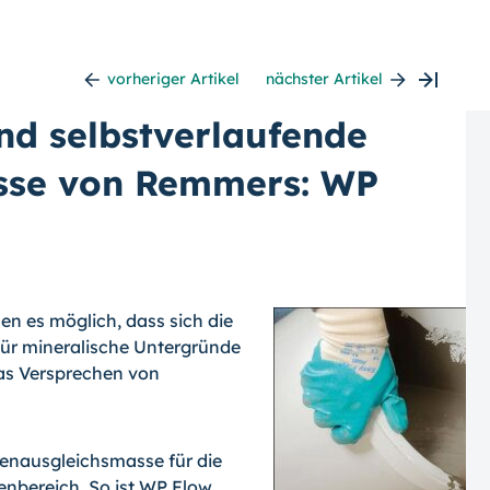
vorheriger Artikel
nächster Artikel
nd selbstverlaufende
sse von Remmers: WP
n es möglich, dass sich die
für mineralische Untergründe
das Versprechen von
denausgleichsmasse für die
nbereich. So ist WP Flow