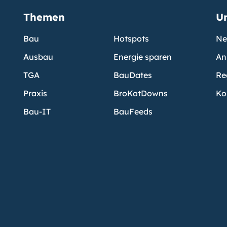
Themen
U
Bau
Hotspots
Ne
Ausbau
Energie sparen
An
TGA
BauDates
Re
Praxis
BroKatDowns
Ko
Bau-IT
BauFeeds