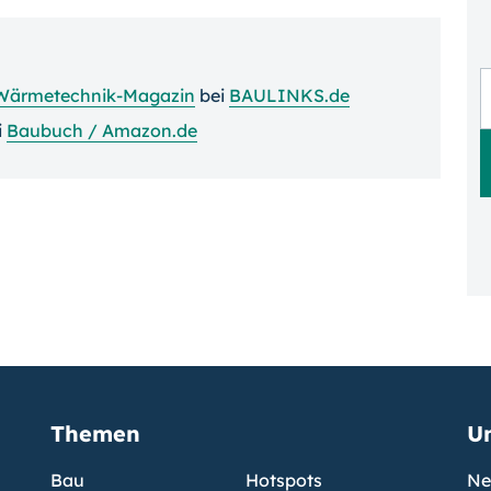
Wärmetechnik-Magazin
bei
BAULINKS.de
i
Baubuch / Amazon.de
Themen
U
Bau
Hotspots
Ne