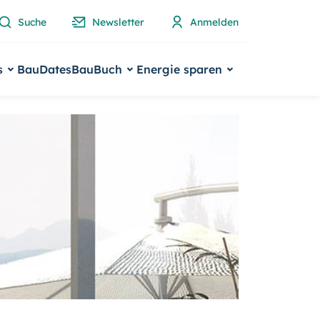
Suche
Newsletter
Anmelden
s
BauDates
BauBuch
Energie sparen