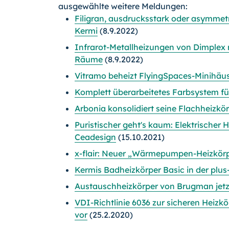
ausgewählte weitere Meldungen:
Filigran, ausdrucksstark oder asymmetr
Kermi
(8.9.2022)
Infrarot-Metallheizungen von Dimplex m
Räume
(8.9.2022)
Vitramo beheizt FlyingSpaces-Minihäu
Komplett überarbeitetes Farbsystem f
Arbonia konsolidiert seine Flachheizkö
Puristischer geht's kaum: Elektrische
Ceadesign
(15.10.2021)
x-flair: Neuer „Wärmepumpen-Heizkörp
Kermis Badheizkörper Basic in der plus
Austauschheizkörper von Brugman jet
VDI-Richtlinie 6036 zur sicheren Heizk
vor
(25.2.2020)