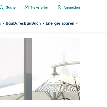
Suche
Newsletter
Anmelden
s
BauDates
BauBuch
Energie sparen