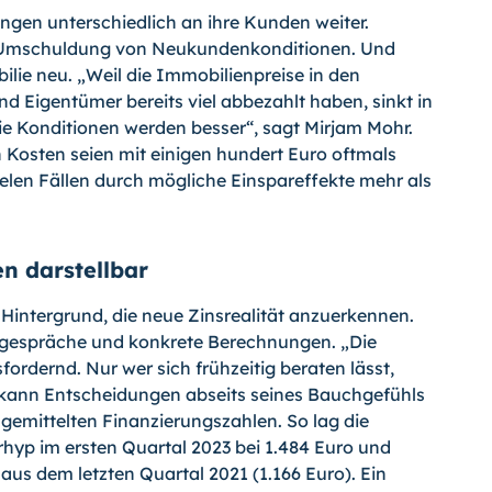
ungen unterschiedlich an ihre Kunden weiter.
er Umschuldung von Neukundenkonditionen. Und
ilie neu. „Weil die Immobilienpreise in den
d Eigentümer bereits viel abbezahlt haben, sinkt in
die Konditionen werden besser“, sagt Mirjam Mohr.
Kosten seien mit einigen hundert Euro oftmals
len Fällen durch mögliche Einspareffekte mehr als
n darstellbar
Hintergrund, die neue Zinsrealität anzuerkennen.
gsgespräche und konkrete Berechnungen. „Die
fordernd. Nur wer sich frühzeitig beraten lässt,
 kann Entscheidungen abseits seines Bauchgefühls
ie gemittelten Finanzierungszahlen. So lag die
erhyp im ersten Quartal 2023 bei 1.484 Euro und
aus dem letzten Quartal 2021 (1.166 Euro). Ein