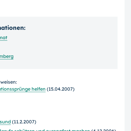
mationen:
rmat
emberg
rweisen:
ationssprünge helfen
(15.04.2007)
lsund
(11.2.2007)