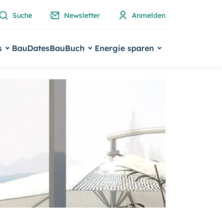
Suche
Newsletter
Anmelden
s
BauDates
BauBuch
Energie sparen