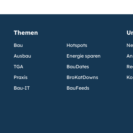
Themen
U
Bau
Hotspots
Ne
Ausbau
Energie sparen
An
TGA
BauDates
Re
Praxis
BroKatDowns
Ko
Bau-IT
BauFeeds