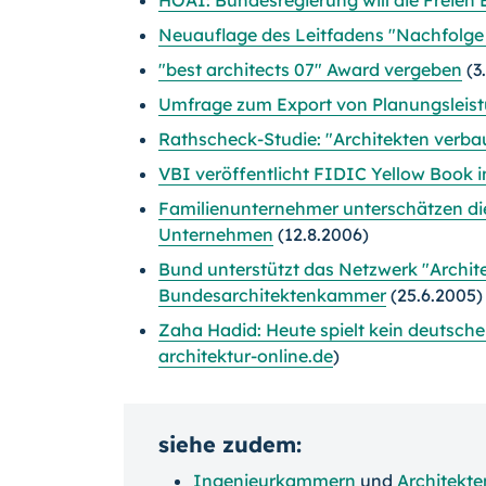
HOAI: Bundesregierung will die Freien
Neuauflage des Leitfadens "Nachfolge
"best architects 07" Award vergeben
(3
Umfrage zum Export von Planungsleis
Rathscheck-Studie: "Architekten verba
VBI veröffentlicht FIDIC Yellow Book 
Familienunternehmer unterschätzen di
Unternehmen
(12.8.2006)
Bund unterstützt das Netzwerk "Archit
Bundesarchitektenkammer
(25.6.2005)
Zaha Hadid: Heute spielt kein deutscher
architektur-online.de
)
siehe zudem:
Ingenieurkammern
und
Architekt