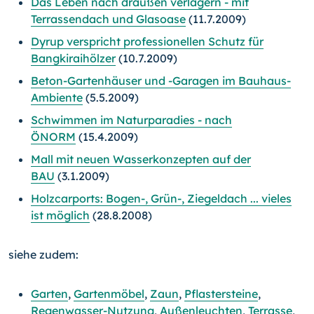
Das Leben nach draußen verlagern - mit
Terrassendach und Glasoase
(11.7.2009)
Dyrup verspricht professionellen Schutz für
Bangkiraihölzer
(10.7.2009)
Beton-Gartenhäuser und -Garagen im Bauhaus-
Ambiente
(5.5.2009)
Schwimmen im Naturparadies - nach
ÖNORM
(15.4.2009)
Mall mit neuen Wasserkonzepten auf der
BAU
(3.1.2009)
Holzcarports: Bogen-, Grün-, Ziegeldach ... vieles
ist möglich
(28.8.2008)
siehe zudem:
Garten
,
Gartenmöbel
,
Zaun
,
Pflastersteine
,
Regenwasser-Nutzung
,
Außenleuchten
,
Terrasse
,