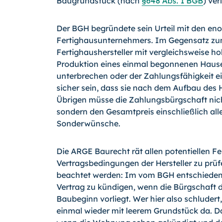
Baugrundstück (nach
§648 Abs. 1 BGB
) ve
Der BGH begründete sein Urteil mit den eno
Fertighausunternehmers. Im Gegensatz zum
Fertighaushersteller mit vergleichsweise 
Produktion eines einmal begonnenen Hauses
unterbrechen oder der Zahlungsfähigkeit e
sicher sein, dass sie nach dem Aufbau d
Übrigen müsse die Zahlungsbürgschaft nic
sondern den Gesamtpreis einschließlich all
Sonderwünsche.
Die ARGE Baurecht rät allen potentiellen Fe
Vertragsbedingungen der Hersteller zu prüf
beachtet werden: Im vom BGH entschiedenen
Vertrag zu kündigen, wenn die Bürgschaft 
Baubeginn vorliegt. Wer hier also schluder
einmal wieder mit leerem Grundstück da. Da