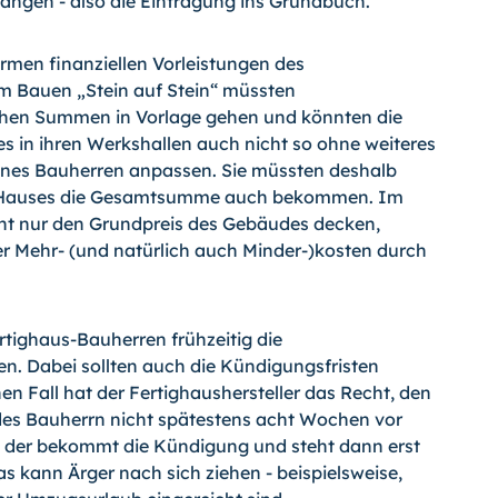
rlangen - also die Eintragung ins Grundbuch.
rmen finanziellen Vorleistungen des
 Bauen „Stein auf Stein“ müssten
hohen Summen in Vorlage gehen und könnten die
 in ihren Werkshallen auch nicht so ohne weiteres
ines Bauherren anpassen. Sie müssten deshalb
es Hauses die Gesamtsumme auch bekommen. Im
ht nur den Grundpreis des Gebäudes decken,
er Mehr- (und natürlich auch
Minder-)kosten
durch
rtighaus-Bauherren frühzeitig die
en. Dabei sollten auch die Kündigungsfristen
 Fall hat der Fertighaushersteller das Recht, den
des Bauherrn nicht spätestens acht Wochen vor
t, der bekommt die Kündigung und steht dann erst
s kann Ärger nach sich ziehen - beispielsweise,