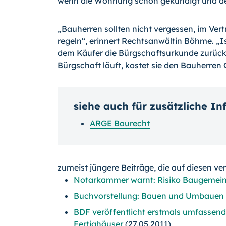
wenn die Wohnung schon gekündigt und der
„Bauherren sollten nicht vergessen, im Ve
regeln“, erinnert Rechtsanwältin Böhme. „I
dem Käufer die Bürgschaftsurkunde zurückg
Bürgschaft läuft, kostet sie den Bauherren 
siehe auch für zusätzliche I
ARGE Baurecht
zumeist jüngere Beiträge, die auf diesen ve
Notarkammer warnt: Risiko Baugemein
Buchvorstellung: Bauen und Umbauen 
BDF veröffentlicht erstmals umfasse
Fertighäuser
(27.05.2011)