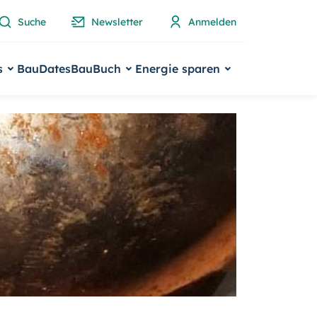
Suche
Newsletter
Anmelden
s
BauDates
BauBuch
Energie sparen