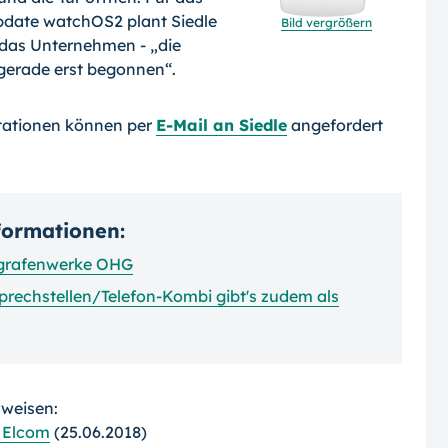
pdate watchOS2 plant Siedle
Bild vergrößern
 das Unternehmen - „die
gerade erst begonnen“.
tationen können per
E-Mail an Siedle
angefordert
nformationen:
legrafenwerke OHG
sprechstellen/Telefon-Kombi gibt's zudem als
rweisen:
 Elcom
(25.06.2018)