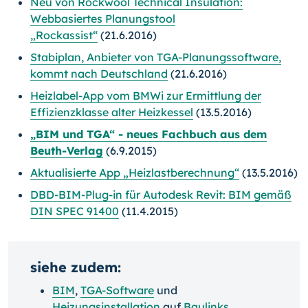
Neu von Rockwool Technical Insulation:
Webbasiertes Planungstool
„Rockassist“
(21.6.2016)
Stabiplan, Anbieter von TGA-Planungssoftware,
kommt nach Deutschland
(21.6.2016)
Heizlabel-App vom BMWi zur Ermittlung der
Effizienzklasse alter Heizkessel
(13.5.2016)
„BIM und TGA“ - neues Fachbuch aus dem
Beuth-Verlag
(6.9.2015)
Aktualisierte App „Heizlastberechnung“
(13.5.2016)
DBD-BIM-Plug-in für Autodesk Revit: BIM gemäß
DIN SPEC 91400
(11.4.2015)
siehe zudem:
BIM
,
TGA-Software
und
Heizungsinstallation
auf
Baulinks