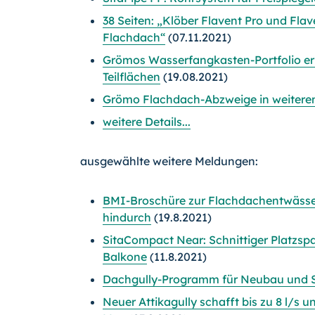
38 Seiten: „Klöber Flavent Pro und Fl
Flachdach“
(07.11.2021)
Grömos Wasserfangkasten-Portfolio er
Teilflächen
(19.08.2021)
Grömo Flachdach-Abzweige in weitere
weitere Details...
ausgewählte weitere Meldungen:
BMI-Broschüre zur Flachdachentwässer
hindurch
(19.8.2021)
SitaCompact Near: Schnittiger Platzspa
Balkone
(11.8.2021)
Dachgully-Programm für Neubau und S
Neuer Attikagully schafft bis zu 8 l/s u