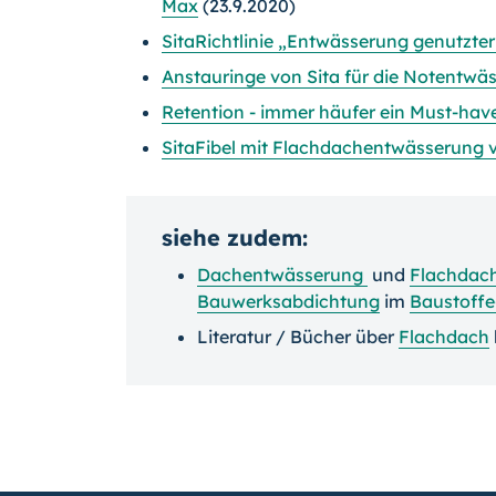
Max
(23.9.2020)
SitaRichtlinie „Entwässerung genutzte
Anstauringe von Sita für die Notentwä
Retention - immer häufer ein Must-ha
SitaFibel mit Flachdachentwässerung v
siehe zudem:
Dachentwässerung
und
Flachdac
Bauwerksabdichtung
im
Baustoff
Literatur / Bücher über
Flachdach