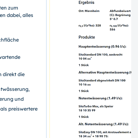
tten zum
n dabei, alles
chfläche
rwartende
 direkt die
ntwässerung,
serung und
als preiswertere