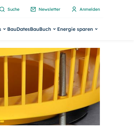
Suche
Newsletter
Anmelden
s
BauDates
BauBuch
Energie sparen