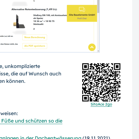
e, unkomplizierte
isse, die auf Wunsch auch
den können.
SitaAce 2go
rweisen:
 Füße und schützen so die
elanlagen in der Dachentwässerung
(19.11.2021)