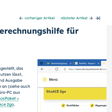
vorheriger Artikel
nächster Artikel
erechnungshilfe für
estellt, das
utzen lässt,
und Ausgabe
e an (siehe auch
üro-PC aus
los­Paket >
Ace 2go
.