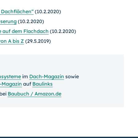
r Dachflächen“
(10.2.2020)
sserung
(10.2.2020)
ve auf dem Flachdach
(10.2.2020)
on A bis Z
(29.5.2019)
hsysteme
im
Dach-Magazin
sowie
e-Magazin
auf
Baulinks
bei
Baubuch / Amazon.de