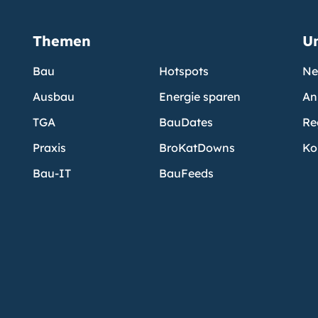
Themen
U
Bau
Hotspots
Ne
Ausbau
Energie sparen
An
TGA
BauDates
Re
Praxis
BroKatDowns
Ko
Bau-IT
BauFeeds