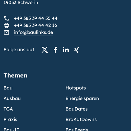
19053 Schwerin
+49 385 39 44 55 44
+49 385 39 44 42 16
info@baulinks.de
Folge uns auf
Themen
Bau
Hotspots
Ausbau
Energie sparen
TGA
BauDates
Praxis
BroKatDowns
Bau-IT
BauFeeds