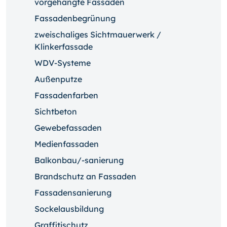
vorgehängte Fassaden
Fassadenbegrünung
zweischaliges Sichtmauerwerk /
Klinkerfassade
WDV-Systeme
Außenputze
Fassadenfarben
Sichtbeton
Gewebefassaden
Medienfassaden
Balkonbau/-sanierung
Brandschutz an Fassaden
Fassadensanierung
Sockelausbildung
Graffitischutz