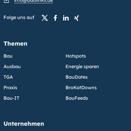
info@baulinks.de
Folge uns auf
Themen
Bau
Hotspots
Ausbau
Energie sparen
TGA
BauDates
Praxis
BroKatDowns
Bau-IT
BauFeeds
Unternehmen