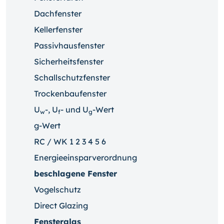
Dachfenster
Kellerfenster
Passivhausfenster
Sicherheitsfenster
Schallschutzfenster
Trockenbaufenster
U
-, U
- und U
-Wert
w
f
g
g-Wert
RC / WK 1 2 3 4 5 6
Energieeinsparverordnung
beschlagene Fenster
Vogelschutz
Direct Glazing
Fensterglas