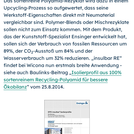
Das sortenreine Polyamid-Rezyklat wird dazu in einem
Upcycling-Prozess so aufgewer­tet, dass seine
Werkstoff-Eigenschaften direkt mit Neumaterial
vergleichbar sind. Po­lymer-Blends oder Mischrezyklate
sollen nicht zum Einsatz kommen. Mit dem Produkt,
das der Kunststoff-Spezialist Ensinger entwickelt hat,
sollen sich der Verbrauch von fossilen Ressourcen um
89%, der CO
-Ausstoß um 84% und der
2
Wasserverbrauch um 32% reduzieren. „insulbar RE“
findet bei Wicona nun erstmals breite Anwendung -
sie­he auch Baulinks-Beitrag „
Isolierprofil aus 100%
sortenreinem Recycling-Polyamid für bessere
Ökobilanz
“ vom 25.8.2014.