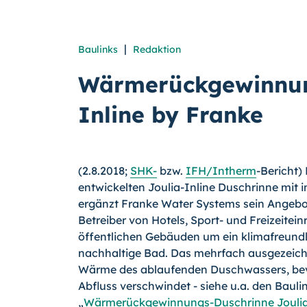
|
Baulinks
Redaktion
Wärmerückgewinnun
Inline by Franke
(2.8.2018;
SHK-
bzw.
IFH/
In­therm
-
Bericht) 
entwickelten Joulia-Inline Duschrinne mit
ergänzt Franke Water Systems sein Angebo
Betreiber von Hotels, Sport- und Freizeite
öffentlichen Gebäuden um ein klimafreundl
nachhaltige Bad. Das mehrfach ausgezeich
Wärme des ablaufenden Duschwassers, bevo
Abfluss ver­schwin­det - siehe u.a. den Bauli
„
Wärmerückgewinnungs-Duschrinne Joulia-