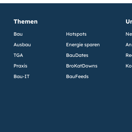
Themen
U
Bau
Hotspots
Ne
Ausbau
Energie sparen
An
TGA
BauDates
Re
Praxis
BroKatDowns
Ko
Bau-IT
BauFeeds