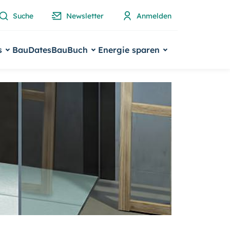
Suche
Newsletter
Anmelden
s
BauDates
BauBuch
Energie sparen