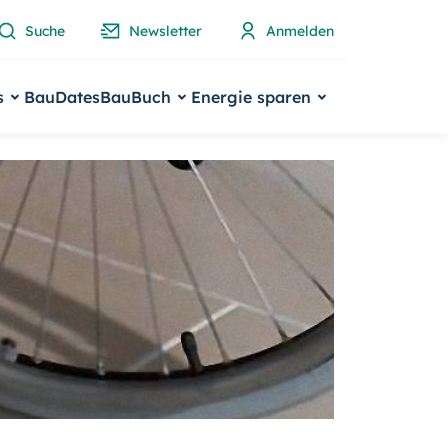
Suche
Newsletter
Anmelden
s
BauDates
BauBuch
Energie sparen