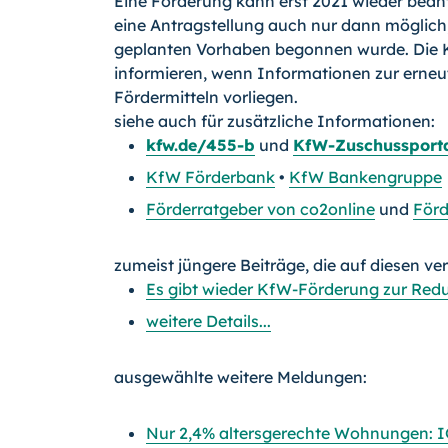
Eine Förderung kann erst 2021 wieder beant
eine Antragstellung auch nur dann möglich
geplanten Vorhaben begonnen wurde. Die K
informieren, wenn Informationen zur erneut
Fördermitteln vorliegen.
siehe auch für zusätzliche Informationen:
kfw.de/455-b
und
KfW-Zuschussport
KfW Förderbank
•
KfW Bankengruppe
Förderratgeber von co2online
und
Förd
zumeist jüngere Beiträge, die auf diesen ve
Es gibt wieder KfW-Förderung zur Red
weitere Details...
ausgewählte weitere Meldungen:
Nur 2,4% altersgerechte Wohnungen: I