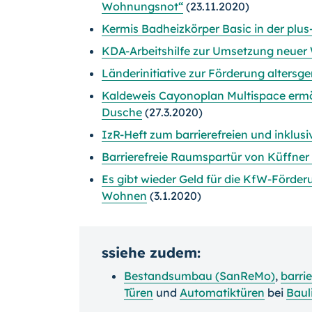
Wohnungsnot“
(23.11.2020)
Kermis Badheizkörper Basic in der plus
KDA-Arbeitshilfe zur Umsetzung neuer
Länderinitiative zur Förderung altersg
Kaldeweis Cayonoplan Multispace ermög
Dusche
(27.3.2020)
IzR-Heft zum barrierefreien und inklu
Barrierefreie Raumspartür von Küffner 
Es gibt wieder Geld für die KfW-Förder
Wohnen
(3.1.2020)
ssiehe zudem:
Bestandsumbau (SanReMo)
,
barri
Türen
und
Automatiktüren
bei
Baul