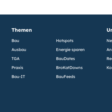
Themen
U
Bau
Hotspots
Ne
Ausbau
Energie sparen
An
TGA
BauDates
Re
Praxis
BroKatDowns
Ko
Bau-IT
BauFeeds