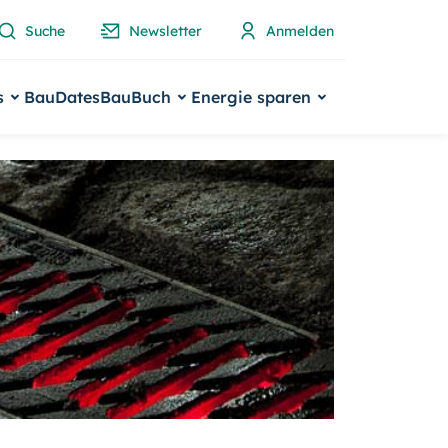
Suche
Newsletter
Anmelden
s
BauDates
BauBuch
Energie sparen