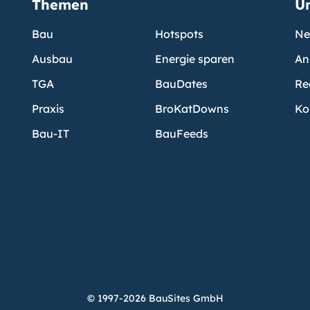
Themen
U
Bau
Hotspots
Ne
Ausbau
Energie sparen
An
TGA
BauDates
Re
Praxis
BroKatDowns
Ko
Bau-IT
BauFeeds
© 1997-2026 BauSites GmbH