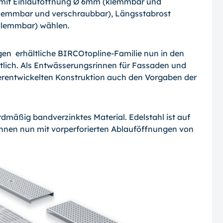
mit Einlauföffnung Ø 6mm (klemmbar und
klemmbar und verschraubbar), Längsstabrost
(klemmbar) wählen.
ngen erhältliche BIRCOtopline-Familie nun in den
ltlich. Als Entwässerungsrinnen für Fassaden und
terentwickelten Konstruktion auch den Vorgaben der
rdmäßig bandverzinktes Material. Edelstahl ist auf
innen nun mit vorperforierten Ablauföffnungen von