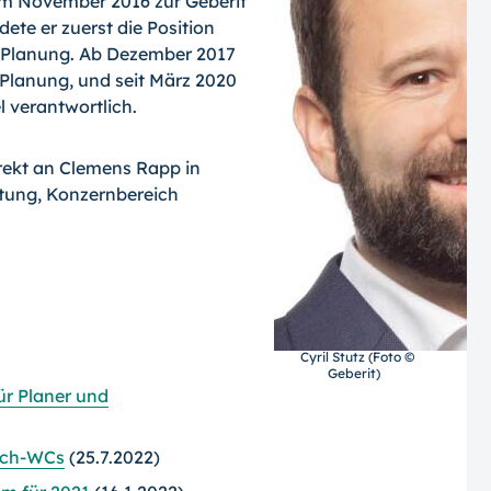
im November 2016 zur Geberit
dete er zuerst die Position
he Planung. Ab Dezember 2017
 Planung, und seit März 2020
l verantwortlich.
irekt an Clemens Rapp in
itung, Konzernbereich
Cyril Stutz (Foto ©
Geberit)
ür Planer und
sch-WCs
(25.7.2022)