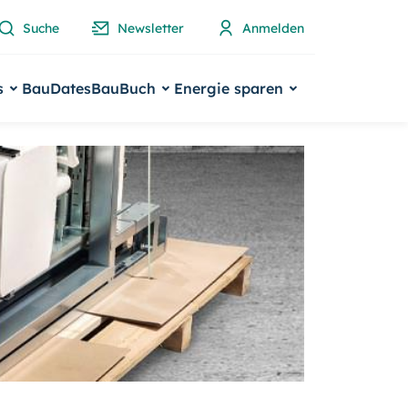
Suche
Newsletter
Anmelden
s
BauDates
BauBuch
Energie sparen