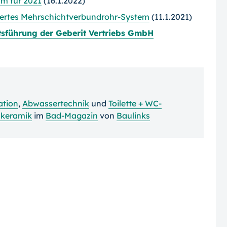
m für 2021
(16.1.2022)
miertes Mehrschicht­verbundrohr-System
(11.1.2021)
tsführung der Geberit Vertriebs GmbH
ation
,
Abwassertechnik
und
Toilette + WC-
dkeramik
im
Bad-Magazin
von
Baulinks