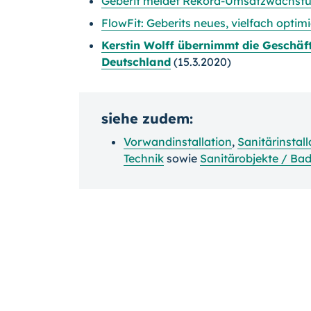
Geberit meldet Rekord-Umsatzwachstu
FlowFit: Geberits neues, vielfach opti
Kerstin Wolff übernimmt die Geschäf
Deutschland
(15.3.2020)
siehe zudem:
Vorwandinstallation
,
Sanitärinstall
Technik
sowie
Sanitärobjekte / Ba