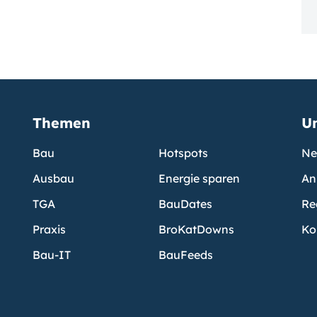
Themen
U
Bau
Hotspots
Ne
Ausbau
Energie sparen
An
TGA
BauDates
Re
Praxis
BroKatDowns
Ko
Bau-IT
BauFeeds