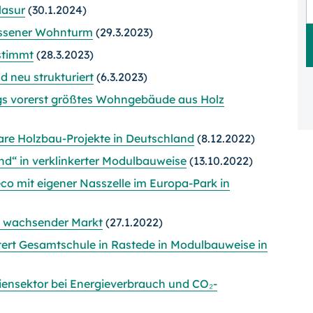
lasur
(30.1.2024)
ssener Wohnturm
(29.3.2023)
stimmt
(28.3.2023)
d neu strukturiert
(6.3.2023)
s vorerst größtes Wohngebäude aus Holz
re Holzbau-Projekte in Deutschland
(8.12.2022)
d“ in verklinkerter Modulbauweise
(13.10.2022)
o mit eigener Nasszelle im Europa-Park in
n wachsender Markt
(27.1.2022)
tert Gesamtschule in Rastede in Modulbauweise in
ensektor bei Energieverbrauch und CO₂-