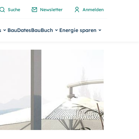
Suche
Newsletter
Anmelden
s
BauDates
BauBuch
Energie sparen