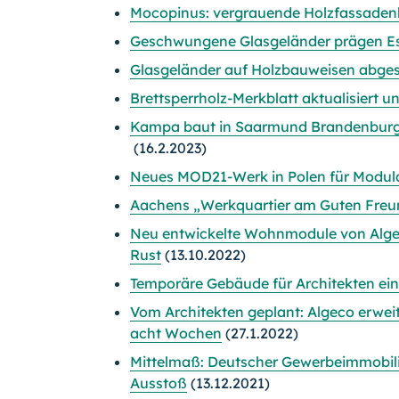
Mocopinus: vergrauende Holzfassaden
Geschwungene Glasgeländer prägen E
Glasgeländer auf Holzbauweisen abge
Brettsperrholz-Merkblatt aktualisiert un
Kampa baut in Saarmund Brandenburg
(16.2.2023)
Neues MOD21-Werk in Polen für Modula
Aachens „Werkquartier am Guten Freun
Neu entwickelte Wohnmodule von Algec
Rust
(13.10.2022)
Temporäre Gebäude für Architekten ei
Vom Architekten geplant: Algeco erwei
acht Wochen
(27.1.2022)
Mittelmaß: Deutscher Gewerbeimmobili
Ausstoß
(13.12.2021)