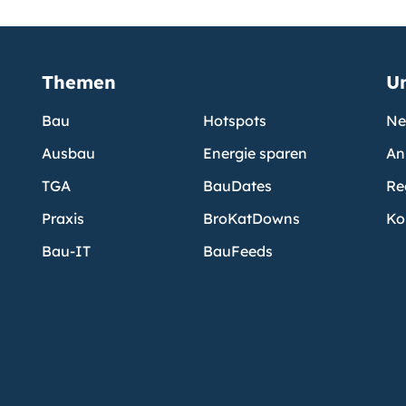
Themen
U
Bau
Hotspots
Ne
Ausbau
Energie sparen
An
TGA
BauDates
Re
Praxis
BroKatDowns
Ko
Bau-IT
BauFeeds