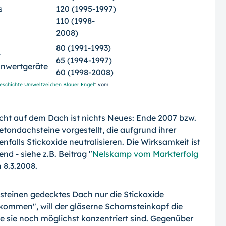
s
120 (1995-1997)
110 (1998-
2008)
80 (1991-1993)
-
65 (1994-1997)
nwertgeräte
60 (1998-2008)
geschichte Umweltzeichen Blauer Engel
" vom
icht auf dem Dach ist nichts Neues: Ende 2007 bzw.
tondachsteine vorgestellt, die aufgrund ihrer
nfalls Stickoxide neutralisieren. Die Wirksamkeit ist
d - siehe z.B. Beitrag "
Nelskamp vom Markterfolg
 8.3.2008.
teinen gedecktes Dach nur die Stickoxide
eikommen", will der gläserne Schornsteinkopf die
ge sie noch möglichst konzentriert sind. Gegenüber