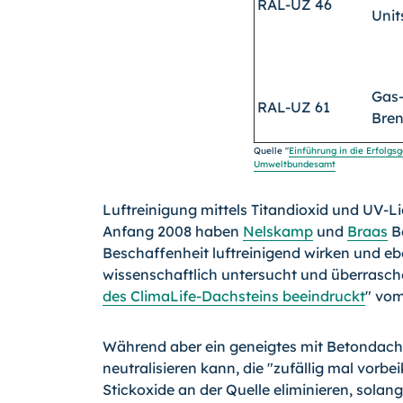
RAL-UZ 46
Unit
Gas
RAL-UZ 61
Bren
Quelle "
Einführung in die Erfolgs
Umweltbundesamt
Luftreinigung mittels Titandioxid und UV-L
Anfang 2008 haben
Nelskamp
und
Braas
Be
Beschaffenheit luftreinigend wirken und ebe
wissenschaftlich untersucht und überraschen
des ClimaLife-Dachsteins beeindruckt
" vom
Während aber ein geneigtes mit Betondachs
neutralisieren kann, die "zufällig mal vorb
Stickoxide an der Quelle eliminieren, solan