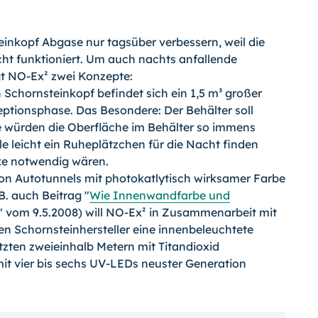
inkopf Abgase nur tagsüber verbessern, weil die
ht funktioniert. Um auch nachts anfallende
lgt NO-Ex² zwei Konzepte:
Schornsteinkopf befindet sich ein 1,5 m³ großer
ptionsphase. Das Besondere: Der Behälter soll
ie würden die Oberfläche im Behälter so immens
 leicht ein Ruheplätzchen für die Nacht finden
ke notwendig wären.
on Autotunnels mit photokatlytisch wirksamer Farbe
. auch Beitrag "
Wie Innenwandfarbe und
" vom 9.5.2008) will NO-Ex² in Zusammenarbeit mit
n Schornsteinhersteller eine innenbeleuchtete
tzten zweieinhalb Metern mit Titandioxid
it vier bis sechs UV-LEDs neuster Generation