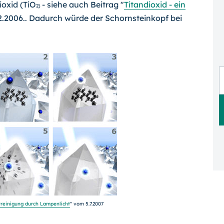
ioxid (TiO
- siehe auch Beitrag "
Titandioxid - ein
2)
2.2006.. Dadurch würde der Schornsteinkopf bei
treinigung durch Lampenlicht
" vom 5.7.2007