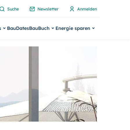
Suche
Newsletter
Anmelden
s
BauDates
BauBuch
Energie sparen