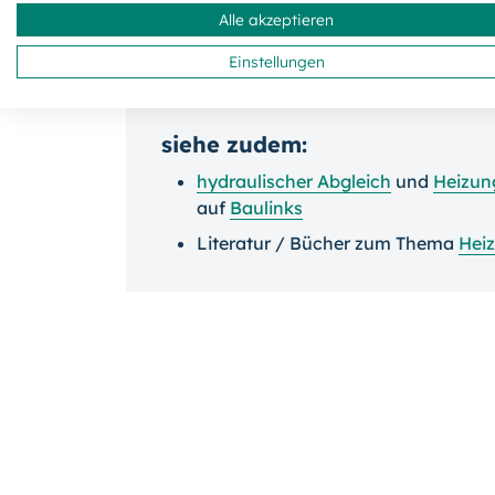
zertifiziert
(22.7.2019)
Alle akzeptieren
Dynamischer Hahnblock von Danfoss 
Einstellungen
siehe zudem:
hydraulischer Abgleich
und
Heizun
auf
Baulinks
Literatur / Bücher zum Thema
Hei