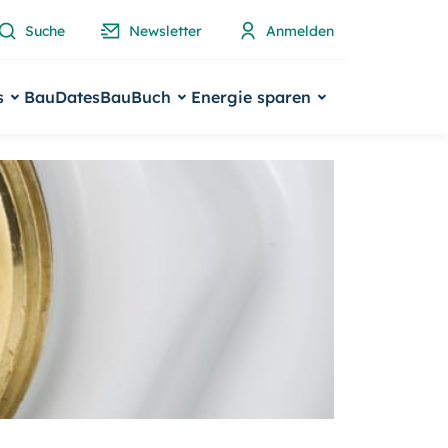
Suche
Newsletter
Anmelden
s
BauDates
BauBuch
Energie sparen