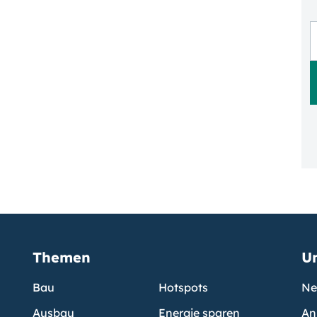
Themen
U
Bau
Hotspots
Ne
Ausbau
Energie sparen
An