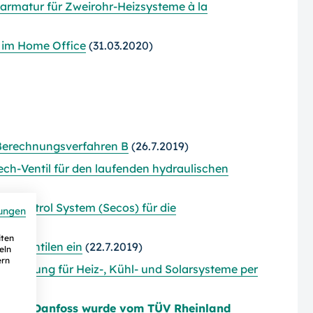
rmatur für Zweirohr-Heizsysteme à la
s im Home Office
(31.03.2020)
Berechnungsverfahren B
(26.7.2019)
ch-Ventil für den laufenden hydraulischen
y Control System (Secos) für die
ungen
iten
ichventilen ein
(22.7.2019)
eln
ern
rechnung für Heiz-, Kühl- und Solarsysteme per
ch von Danfoss wurde vom TÜV Rheinland