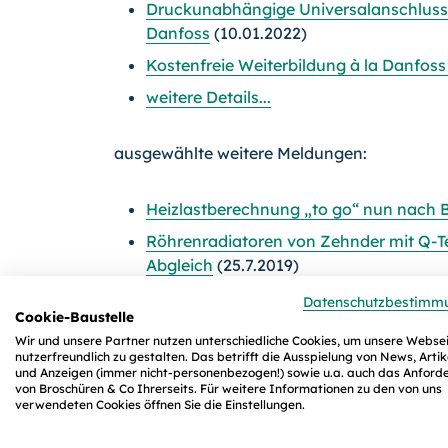
Druckunabhängige Universalanschlussa
Danfoss
(10.01.2022)
Kostenfreie Weiterbildung à la Danfos
weitere Details...
ausgewählte weitere Meldungen:
Heizlastberechnung „to go“ nun nach 
Röhrenradiatoren von Zehnder mit Q-Te
Abgleich
(25.7.2019)
Neu und energiesparend: Simplex Energ
Datenschutzbestimm
Cookie-Baustelle
Flächentemperierung
(24.7.2019)
Wir und unsere Partner nutzen unterschiedliche Cookies, um unsere Webse
Meibes führt neue Generation von Abgle
nutzerfreundlich zu gestalten. Das betrifft die Ausspielung von News, Artik
und Anzeigen (immer nicht-personenbezogen!) sowie u.a. auch das Anford
Hydronik-App von IMI: Hydraulische Be
von Broschüren & Co Ihrerseits. Für weitere Informationen zu den von uns
verwendeten Cookies öffnen Sie die Einstellungen.
App
(22.7.2019)
Automatischer hydraulischer Abglei