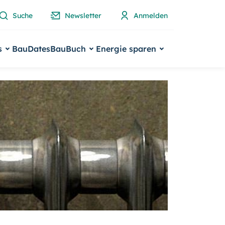
Suche
Newsletter
Anmelden
s
BauDates
BauBuch
Energie sparen