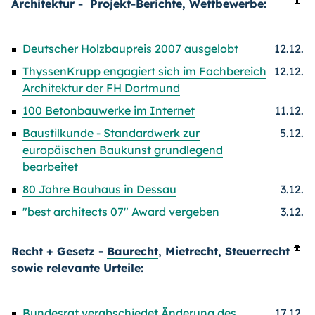
Architektur
- Projekt-Berichte, Wettbewerbe:
Deutscher Holzbaupreis 2007 ausgelobt
12.12.
ThyssenKrupp engagiert sich im Fachbereich
12.12.
Architektur der FH Dortmund
100 Betonbauwerke im Internet
11.12.
Baustilkunde - Standardwerk zur
5.12.
europäischen Baukunst grundlegend
bearbeitet
80 Jahre Bauhaus in Dessau
3.12.
"best architects 07" Award vergeben
3.12.
Recht + Gesetz -
Baurecht
, Mietrecht, Steuerrecht
sowie relevante Urteile:
Bundesrat verabschiedet Änderung des
17.12.