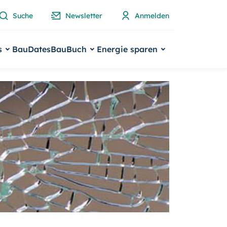
Suche
Newsletter
Anmelden
s
BauDates
BauBuch
Energie sparen