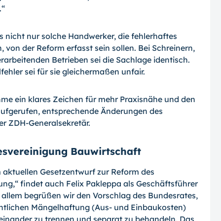
.“
nicht nur solche Handwerker, die fehler­haftes
 von der Reform erfasst sein sollen. Bei Schreinern,
arbeitenden Betrieben sei die Sachlage identisch.
ehler sei für sie gleichermaßen unfair.
hme ein klares Zeichen für mehr Praxisnähe und den
 aufgerufen, entsprechende Ände­rungen des
er ZDH-Generalsekretär.
svereinigung Bauwirtschaft
 aktuellen Gesetzentwurf zur Reform des
ung,“ findet auch Felix Pakleppa als Ge­schäftsführer
 allem begrüßen wir den Vor­schlag des Bundesrates,
htlichen Mängel­haftung (Aus- und Einbaukosten)
einander zu trennen und separat zu behandeln. Das