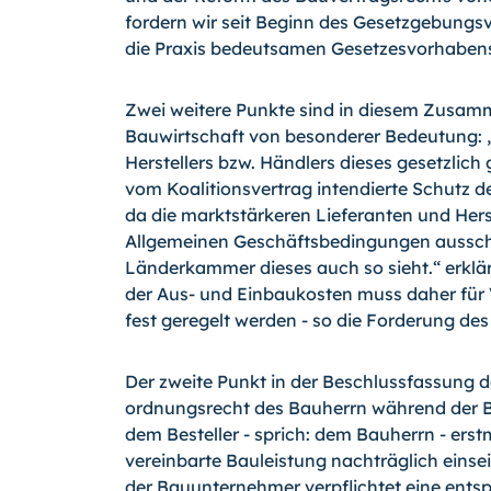
fordern wir seit Beginn des Gesetzgebungs­
die Praxis bedeutsamen Geset­zesvorhabens
Zwei weitere Punkte sind in diesem Zusam
Bauwirtschaft von besonderer Bedeutung: „
Herstellers bzw. Händlers dieses gesetzli
vom Koalitionsvertrag intendierte Schutz d
da die marktstärkeren Lieferanten und Hers
Allgemeinen Geschäftsbedingungen ausschli
Länderkammer dieses auch so sieht.“ erklä
der Aus- und Einbaukosten muss daher für
fest geregelt werden - so die Forde­rung d
Der zweite Punkt in der Beschlussfassung d
ordnungsrecht des Bauherrn während der B
dem Besteller - sprich: dem Bauherrn - erst
vereinbarte Bauleistung nachträglich einseit
der Bauunternehmer verpflichtet eine ents