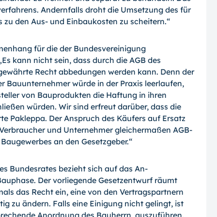
verfahrens. Andernfalls droht die Umsetzung des für
 zu den Aus- und Einbaukosten zu scheitern.“
menhang für die der Bundesvereinigung
Es kann nicht sein, dass durch die AGB des
ch gewährte Recht abbedungen werden kann. Denn der
er Bauunternehmer würde in der Praxis leerlaufen,
teller von Bauproduk­ten die Haftung in ihren
eßen würden. Wir sind erfreut darüber, dass die
rte Pakleppa. Der Anspruch des Käufers auf Ersatz
 Ver­braucher und Unternehmer gleichermaßen AGB-
es Baugewerbes an den Gesetzgeber.“
es Bundesrates bezieht sich auf das An­
auphase. Der vorliegende Gesetzentwurf räumt
mals das Recht ein, eine von den Vertragspartnern
ig zu ändern. Falls eine Einigung nicht gelingt, ist
prechende An­ord­nung des Bauherrn, auszuführen.