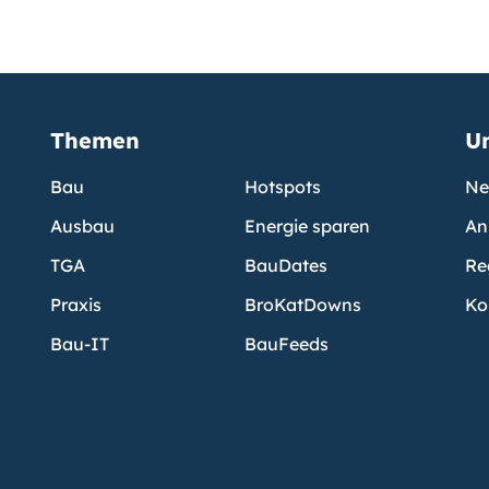
Themen
U
Bau
Hotspots
Ne
Ausbau
Energie sparen
An
TGA
BauDates
Re
Praxis
BroKatDowns
Ko
Bau-IT
BauFeeds