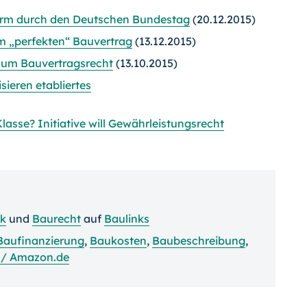
orm durch den Deutschen Bundestag
(20.12.2015)
m „perfekten“ Bauvertrag
(13.12.2015)
 zum Bauvertragsrecht
(13.10.2015)
ieren etabliertes
asse? Initiative will Gewährleistungsrecht
ik
und
Baurecht
auf
Baulinks
Baufinanzierung
,
Baukosten
,
Baubeschreibung
,
 / Amazon.de