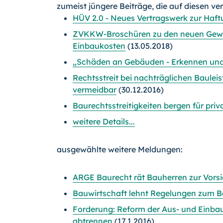
zumeist jüngere Beiträge, die auf diesen ve
HÜV 2.0 - Neues Vertragswerk zur Haf
ZVKKW-Broschüren zu den neuen Gewäh
Einbaukosten
(13.05.2018)
„Schäden an Gebäuden - Erkennen und B
Rechtsstreit bei nachträglichen Baulei
vermeidbar
(30.12.2016)
Baurechtsstreitigkeiten bergen für priv
weitere Details...
ausgewählte weitere Meldungen:
ARGE Baurecht rät Bauherren zur Vors
Bauwirtschaft lehnt Regelungen zum Ba
Forderung: Reform der Aus- und Einba
abtrennen
(17.1.2016)