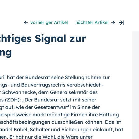
vorheriger Artikel
nächster Artikel
htiges Signal zur
ung
pril hat der Bundesrat seine Stellungnah­me zur
s- und Bauvertragsrechts verab­schiedet -
r Schwannecke, dem General­sekretär des
ks (ZDH):
„Der Bundesrat setzt mit seiner
gt auf, wie der Gesetz­entwurf im Sinne der
 beispielsweise markt­mächtige Firmen ihre Haftung
Geschäftsbe­dingungen ausschließen können. Das ist
andel Kabel, Schalter und Sicherun­gen einkauft, hat
en. Er hat nur die Wahl, die Ware unter