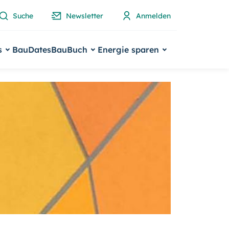
Suche
Newsletter
Anmelden
s
BauDates
BauBuch
Energie sparen