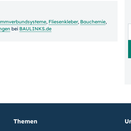
mmverbundsysteme
,
Fliesenkleber
,
Bauchemie
,
ngen
bei
BAULINKS.de
Themen
U