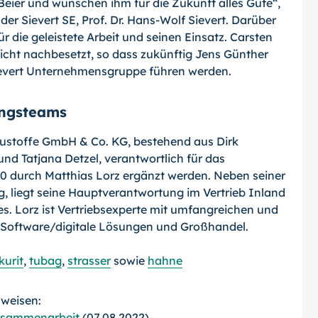
eier und wünschen ihm für die Zukunft alles Gute“,
der Sievert SE, Prof. Dr. Hans-Wolf Sievert. Darüber
r die geleistete Arbeit und seinen Einsatz. Carsten
nicht nachbesetzt, so dass zukünftig Jens Günther
ievert Unternehmensgruppe führen werden.
ungsteams
ustoffe GmbH & Co. KG, bestehend aus Dirk
und Tatjana Detzel, verantwortlich für das
020 durch Matthias Lorz ergänzt werden. Neben seiner
, liegt seine Hauptverantwortung im Vertrieb Inland
s. Lorz ist Vertriebsexperte mit umfangreichen und
 Software/digitale Lösungen und Großhandel.
kurit
,
tubag
,
strasser
sowie
hahne
rweisen:
Zusammenarbeit
(07.08.2022)