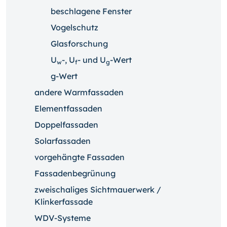
beschlagene Fenster
Vogelschutz
Glasforschung
U
-, U
- und U
-Wert
w
f
g
g-Wert
andere Warmfassaden
Elementfassaden
Doppelfassaden
Solarfassaden
vorgehängte Fassaden
Fassadenbegrünung
zweischaliges Sichtmauerwerk /
Klinkerfassade
WDV-Systeme