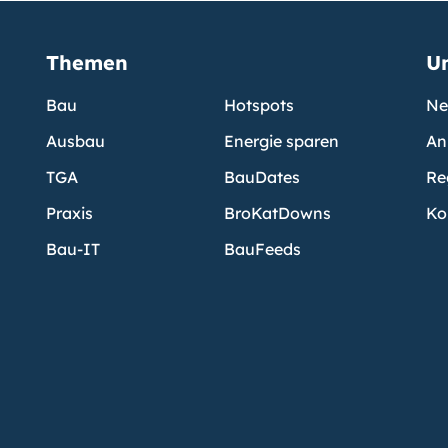
Themen
U
Bau
Hotspots
Ne
Ausbau
Energie sparen
An
TGA
BauDates
Re
Praxis
BroKatDowns
Ko
Bau-IT
BauFeeds