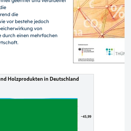
nell geerntet und verarbeitet
die
rend die
ie vor bestehe jedoch
Speicherwirkung von
re durch einen mehrfachen
rtschaft.