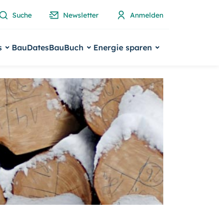
Suche
Newsletter
Anmelden
s
BauDates
BauBuch
Energie sparen