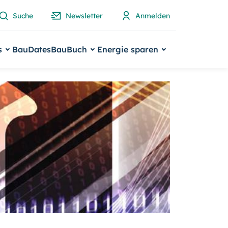
Suche
Newsletter
Anmelden
s
BauDates
BauBuch
Energie sparen