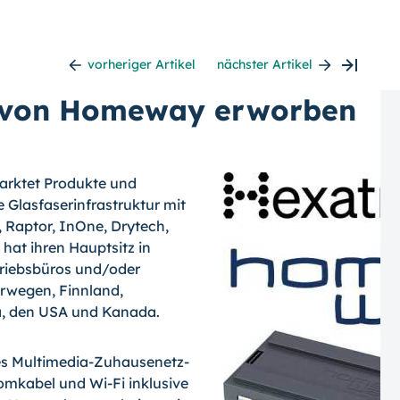
vorheriger Artikel
nächster Artikel
% von Homeway erworben
marktet Produkte und
 Glasfaserinfrastruktur mit
, Raptor, InOne, Drytech,
hat ihren Hauptsitz in
triebsbüros und/oder
orwegen, Finnland,
na, den USA und Kanada.
s Multimedia-Zu­hau­senetz-
romkabel und Wi-Fi inklusive