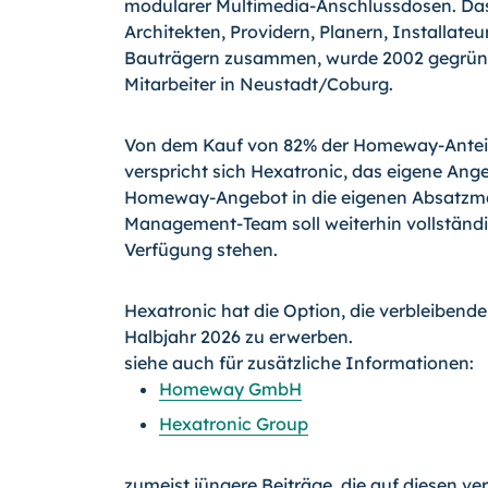
modularer Multimedia-Anschlussdosen. Das
Architekten, Providern, Planern, Installate
Bauträgern zusammen, wurde 2002 gegründ
Mitarbeiter in Neustadt/Coburg.
Von dem Kauf von 82% der Homeway-Anteil
verspricht sich Hexatronic, das eigene An
Homeway-Angebot in die eigenen Absatzmä
Management-Team soll weiterhin vollständig
Verfügung stehen.
Hexatronic hat die Option, die verbleibend
Halbjahr 2026 zu erwerben.
siehe auch für zusätzliche Informationen:
Homeway GmbH
Hexatronic Group
zumeist jüngere Beiträge, die auf diesen ve