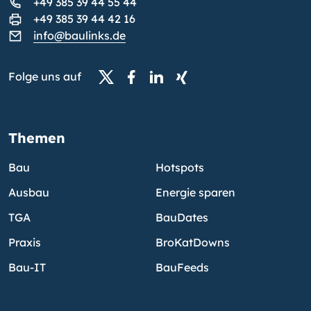
+49 385 39 44 55 44
+49 385 39 44 42 16
info@baulinks.de
Folge uns auf
Themen
Bau
Hotspots
Ausbau
Energie sparen
TGA
BauDates
Praxis
BroKatDowns
Bau-IT
BauFeeds