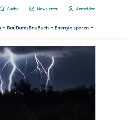
Suche
Newsletter
Anmelden
s
BauDates
BauBuch
Energie sparen