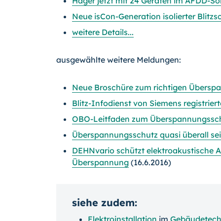
Hager jetzt mit 24 Geräten im AFDD-
Sor
Neue isCon-Generation isolierter Blit
weitere Details...
ausgewählte weitere Meldungen:
Neue Broschüre zum richtigen Übersp
Blitz-Infodienst von Siemens registrier
OBO-Leitfaden zum Überspannungssch
Überspannungsschutz quasi überall sei
DEHNvario schützt elektroakustische A
Überspannung
(16.6.2016)
siehe zudem:
Elektroinstallation
im
Gebäudetech