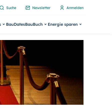
Suche
Newsletter
Anmelden
s
BauDates
BauBuch
Energie sparen