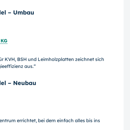
del – Umbau
 KG
r KVH, BSH und Leimholzplatten zeichnet sich
eeffizienz aus.“
del – Neubau
trum errichtet, bei dem einfach alles bis ins