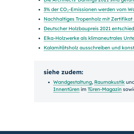
3% der CO₂-Emissionen werden vom Wa
Nachhaltiges Tropenholz mit Zertifik
Deutscher Holzbaupreis 2021 entschie
Elka-Holzwerke als klimaneutrales Unte
Kalamitätsholz ausschreiben und konst
siehe zudem:
Wandgestaltung
,
Raumakustik
un
Innentüren
im
Türen-Magazin
sow