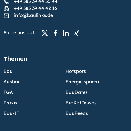
+49 385 39 44 55 44
+49 385 39 44 42 16
info@baulinks.de
Folge uns auf
Themen
Bau
Hotspots
Ausbau
Energie sparen
TGA
BauDates
Praxis
BroKatDowns
Bau-IT
BauFeeds