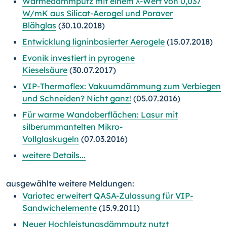
Wärmedämmputz mit einem λ-Wert von 0,037
W/mK aus Silicat-Aerogel und Poraver
Blähglas
(30.10.2018)
Entwicklung ligninbasierter Aerogele
(15.07.2018)
Evonik investiert in pyrogene
Kieselsäure
(30.07.2017)
VIP-Thermoflex: Vakuumdämmung zum Verbiegen
und Schneiden? Nicht ganz!
(05.07.2016)
Für warme Wandoberflächen: Lasur mit
silberummantelten Mikro-
Vollglaskugeln
(07.03.2016)
weitere Details...
ausgewählte weitere Meldungen:
Variotec erweitert QASA-Zulassung für VIP-
Sandwichelemente
(15.9.2011)
Neuer Hochleistungsdämmputz nutzt