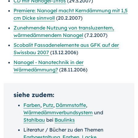
CD mit Nanogel-Infos
(29.3.2007)
Premiere: Nanogel macht Kerndämmung mit 1,5
cm Dicke sinnvoll
(20.2.2007)
Zunehmende Nutzung von transluzentem,
wärmedämmendem Nanogel
(7.2.2007)
Scobalit Fassadenelemente aus GFK auf der
Swissbau 2007
(13.12.2006)
Nanogel - Nanotechnik in der
Wärmedämmung?
(28.11.2006)
siehe zudem:
Farben
,
Putz
,
Dämmstoffe
,
Wärmedämmverbundsystem
und
Stahlbau
bei
Baulinks
Literatur / Bücher zu den Themen
Farbgestaltung
,
Farben, Lacke
,