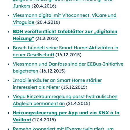
Junkers
(20.4.2016)
Viessmann digital mit Vitoconnect, ViCare und
Vitoguide
(20.4.2016)
BDH veröffentlicht Infoblätter zur „digitalen
Heizung“
(31.3.2016)
Bosch bündelt seine Smart Home-Aktivitäten in
neuer Gesellschaft
(16.12.2015)
Viessmann und Danfoss sind der EEBus-Initiative
beigetreten
(16.12.2015)
Imobilienkäufer an Smart Home stärker
interessiert als Mieter
(15.12.2015)
Viega Einzelraumregelung passt hydraulischen
Abgleich permanent an
(21.4.2015)
Heizungssteuerung per App und via KNX à la
Vaillant
(17.4.2015)
Remeha kooperiert mit iExergy (wibutler), um