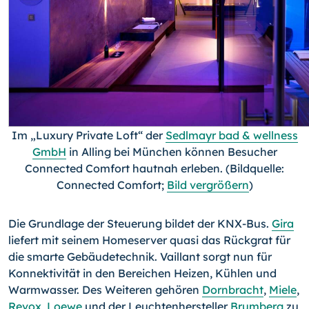
Im „Luxury Private Loft“ der
Sedlmayr bad & wellness
GmbH
in Alling bei München können Besucher
Connected Comfort hautnah erleben. (Bildquelle:
Connected Comfort;
Bild vergrößern
)
Die Grundlage der Steuerung bildet der KNX-Bus.
Gira
liefert mit seinem Homeserver quasi das Rückgrat für
die smarte Gebäudetechnik. Vaillant sorgt nun für
Konnektivität in den Bereichen Heizen, Kühlen und
Warmwasser. Des Weiteren gehören
Dornbracht
,
Miele
,
Revox
,
Loewe
und der Leuchtenhersteller
Brumberg
zu