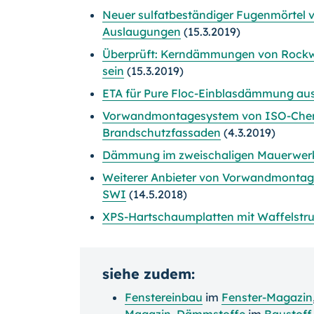
Neuer sulfatbeständiger Fugenmörtel 
Auslaugungen
(15.3.2019)
Überprüft: Kerndämmungen von Rockwoo
sein
(15.3.2019)
ETA für Pure Floc-Einblasdämmung au
Vorwandmontagesystem von ISO-Chemie 
Brandschutzfassaden
(4.3.2019)
Dämmung im zweischaligen Mauerwerk
Weiterer Anbieter von Vorwandmonta
SWI
(14.5.2018)
XPS-Hartschaumplatten mit Waffelstru
siehe zudem:
Fenstereinbau
im
Fenster-Magazin
Magazin
,
Dämmstoffe
im
Baustoff