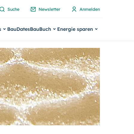
Suche
Newsletter
Anmelden
s
BauDates
BauBuch
Energie sparen