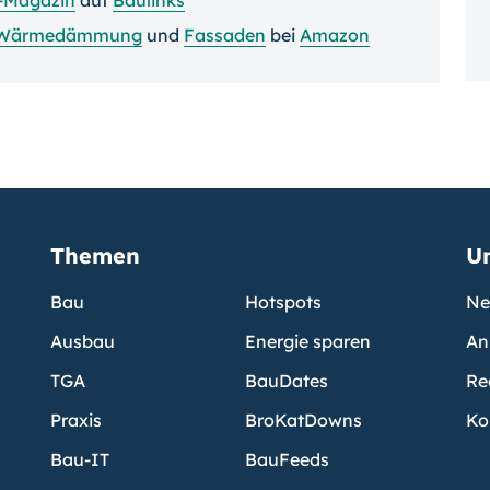
Wärmedämmung
und
Fassaden
bei
Amazon
Themen
U
Bau
Hotspots
Ne
Ausbau
Energie sparen
An
TGA
BauDates
Re
Praxis
BroKatDowns
Ko
Bau-IT
BauFeeds