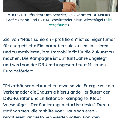
v.l.n.r.: ZDH-Präsident Otto Kentzler, DBU-Vertreter Dr. Markus
Große Ophoff und IG BAU-Vorsitzender Klaus Wiesehügel
(
Bild
vergrößern
)
Ziel von "Haus sanieren - profitieren" ist es, Eigentümer
für energetische Einsparpotenziale zu sensibilisieren
und zu motivieren, ihre Immobilie fit für die Zukunft zu
machen. Die Kampagne ist auf fünf Jahre angelegt
und wird von der DBU mit insgesamt fünf Millionen
Euro gefördert.
"Privathäuser verbrauchen etwa so viel Energie wie der
Verkehr oder die Industrie hierzulande", erläutert der
DBU-Kurator und Initiator der Kampagne, Klaus
Wiesehügel. "Der Sanierungsbedarf ist riesig." Durch
Maßnahmen, die mithilfe von "Haus sanieren -
profitieren" angestoßen werden sollen, könnten