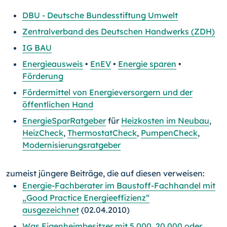
DBU - Deutsche Bundesstiftung Umwelt
Zentralverband des Deutschen Handwerks (ZDH)
IG BAU
Energieausweis
•
EnEV
•
Energie sparen
•
Förderung
Fördermittel von Energieversorgern und der
öffentlichen Hand
EnergieSparRatgeber
für
Heizkosten im Neubau
,
HeizCheck
,
ThermostatCheck
,
PumpenCheck
,
Modernisierungsratgeber
zumeist jüngere Beiträge, die auf diesen verweisen:
Energie-Fachberater im Baustoff-Fachhandel mit
„Good Practice Energieeffizienz“
ausgezeichnet
(02.04.2010)
Was Eigenheimbesitzer mit 5.000, 20.000 oder