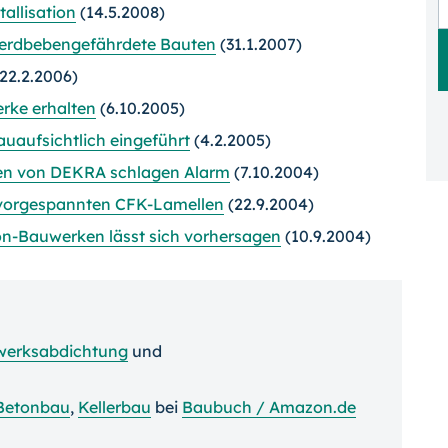
allisation
(14.5.2008)
d erdbebengefährdete Bauten
(31.1.2007)
22.2.2006)
rke erhalten
(6.10.2005)
auaufsichtlich eingeführt
(4.2.2005)
rten von DEKRA schlagen Alarm
(7.10.2004)
 vorgespannten CFK-Lamellen
(22.9.2004)
n-Bauwerken lässt sich vorhersagen
(10.9.2004)
erksabdichtung
und
Betonbau
,
Kellerbau
bei
Baubuch / Amazon.de