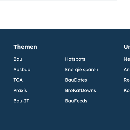
Themen
U
Bau
Hotspots
Ne
Ausbau
Energie sparen
An
TGA
BauDates
Re
Praxis
BroKatDowns
Ko
Bau-IT
BauFeeds