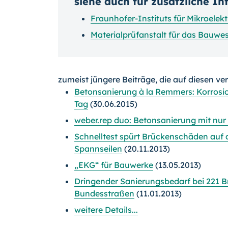
siehe auch für zusätzliche I
Fraunhofer-Instituts für Mikroele
Materialprüfanstalt für das Bauw
zumeist jüngere Beiträge, die auf diesen ve
Betonsanierung à la Remmers: Korrosi
Tag
(30.06.2015)
weber.rep duo: Betonsanierung mit nur
Schnelltest spürt Brückenschäden auf
Spannseilen
(20.11.2013)
„EKG“ für Bauwerke
(13.05.2013)
Dringender Sanierungsbedarf bei 221 
Bundesstraßen
(11.01.2013)
weitere Details...