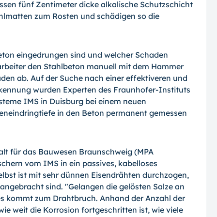
ssen fünf Zentimeter dicke alkalische Schutzschicht
tahlmatten zum Rosten und schädigen so die
 Beton eingedrungen sind und welcher Schaden
auarbeiter den Stahlbeton manuell mit dem Hammer
äden ab. Auf der Suche nach einer effektiveren und
kennung wurden Experten des Fraunhofer-Instituts
ysteme IMS in Duisburg bei einem neuen
neneindringtiefe in den Beton permanent gemessen
talt für das Bauwesen Braunschweig (MPA
chern vom IMS in ein passives, kabelloses
elbst ist mit sehr dünnen Eisendrähten durchzogen,
angebracht sind. "Gelangen die gelösten Salze an
, es kommt zum Draht­bruch. Anhand der Anzahl der
wie weit die Korrosion fortgeschritten ist, wie viele