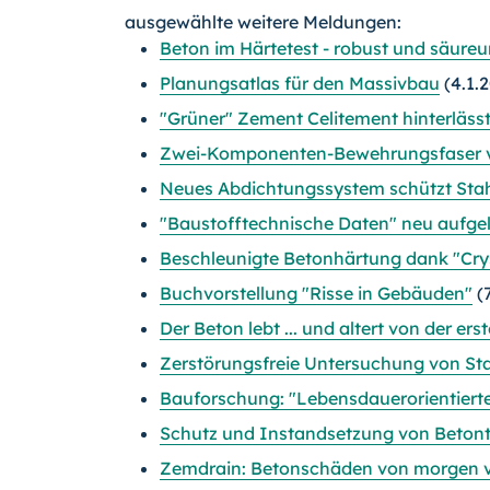
ausgewählte weitere Meldungen:
Beton im Härtetest - robust und säure
Planungsatlas für den Massivbau
(4.1.
"Grüner" Zement Celitement hinterläss
Zwei-Komponenten-Bewehrungsfaser ver
Neues Abdichtungssystem schützt Sta
"Baustofftechnische Daten" neu aufge
Beschleunigte Betonhärtung dank "Cry
Buchvorstellung "Risse in Gebäuden"
(7
Der Beton lebt ... und altert von der er
Zerstörungsfreie Untersuchung von S
Bauforschung: "Lebensdauerorientiert
Schutz und Instandsetzung von Beton
Zemdrain: Betonschäden von morgen 