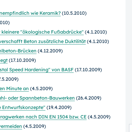
unempfindlich wie Keramik?
(10.5.2010)
2010)
t kleinere "ökologische Fußabdrücke"
(4.1.2010)
schafft Beton zusätzliche Duktilität
(4.1.2010)
hlbeton-Brücken
(4.12.2009)
legt
(17.10.2009)
stal Speed Hardening" von BASF
(17.10.2009)
.5.2009)
sten Minute an
(4.5.2009)
tahl- oder Spannbeton-Bauwerken
(26.4.2009)
e Entwurfskonzepte"
(19.4.2009)
tragwerken nach DIN EN 1504 bzw. CE
(4.5.2009)
vermeiden
(4.5.2009)