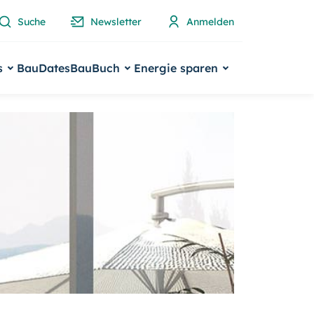
Suche
Newsletter
Anmelden
s
BauDates
BauBuch
Energie sparen